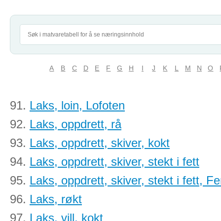
A
B
C
D
E
F
G
H
I
J
K
L
M
N
O
91.
Laks, loin, Lofoten
92.
Laks, oppdrett, rå
93.
Laks, oppdrett, skiver, kokt
94.
Laks, oppdrett, skiver, stekt i fett
95.
Laks, oppdrett, skiver, stekt i fett, 
96.
Laks, røkt
97.
Laks, vill, kokt