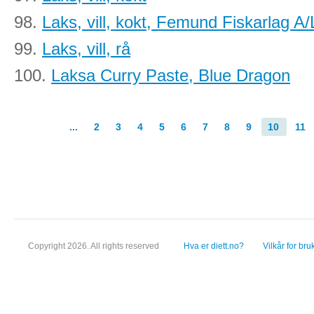
98.
Laks, vill, kokt, Femund Fiskarlag A/
99.
Laks, vill, rå
100.
Laksa Curry Paste, Blue Dragon
...
2
3
4
5
6
7
8
9
10
11
Copyright 2026. All rights reserved
Hva er diett.no?
Vilkår for bru