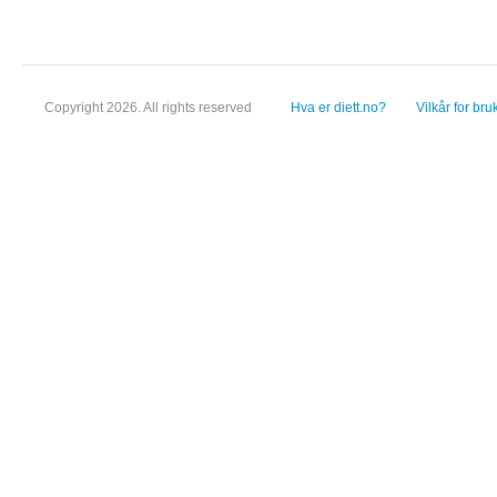
Copyright 2026. All rights reserved
Hva er diett.no?
Vilkår for bru