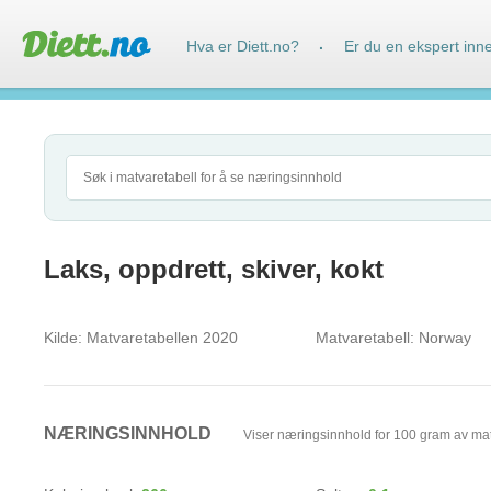
Hva er Diett.no?
Er du en ekspert inn
·
Laks, oppdrett, skiver, kokt
Kilde:
Matvaretabellen 2020
Matvaretabell:
Norway
NÆRINGSINNHOLD
Viser næringsinnhold for 100 gram av ma