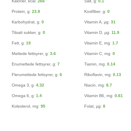
Kalorier, kcal:
266
Salt, g:
0.1
Protein, g:
23.8
Kostfiber, g:
0
Karbohydrat, g:
0
Vitamin A, µg:
31
Tilsatt sukker, g:
0
Vitamin D, µg:
11.9
Fett, g:
19
Vitamin E, mg:
1.7
Mettede fettsyrer, g:
3.6
Vitamin C, mg:
0
Enumettede fettsyrer, g:
7
Tiamin, mg:
0.14
Flerumettede fettsyrer, g:
6
Riboflavin, mg:
0.13
Omega 3, g:
4.32
Niacin, mg:
8.7
Omega 6, g:
1.4
Vitamin B6, mg:
0.61
Kolesterol, mg:
95
Folat, µg:
8