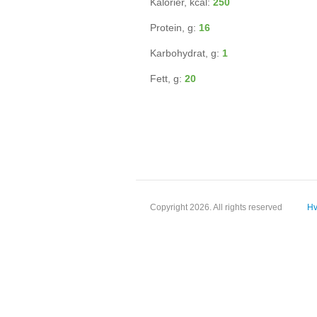
Kalorier, kcal:
250
Protein, g:
16
Karbohydrat, g:
1
Fett, g:
20
Copyright 2026. All rights reserved
Hv