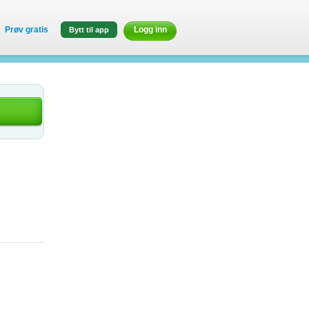
Prøv gratis
Logg inn
Bytt til app