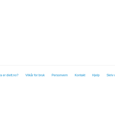
a er diett.no?
Vilkår for bruk
Personvern
Kontakt
Hjelp
Skriv 