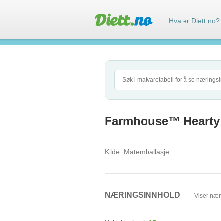
Hva er Diett.no?
Farmhouse™ Hearty 
Kilde:
Matemballasje
NÆRINGSINNHOLD
Viser nær