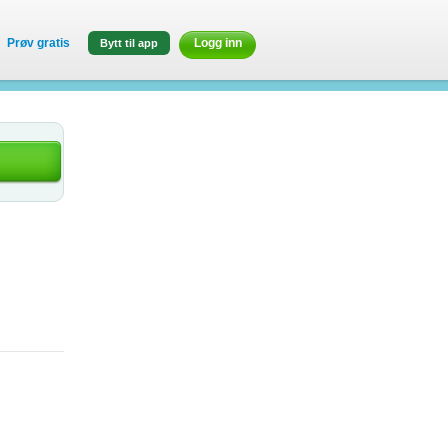
Prøv gratis
Logg inn
Bytt til app