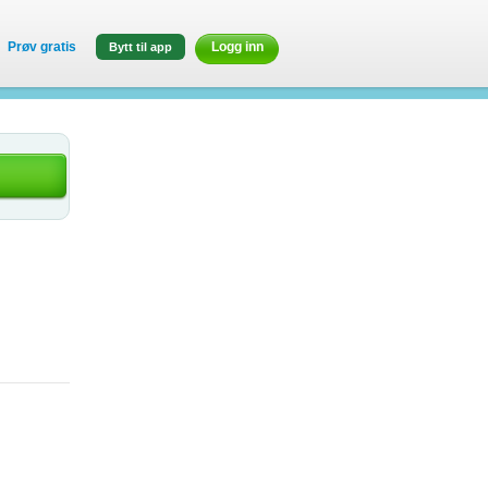
Prøv gratis
Logg inn
Bytt til app