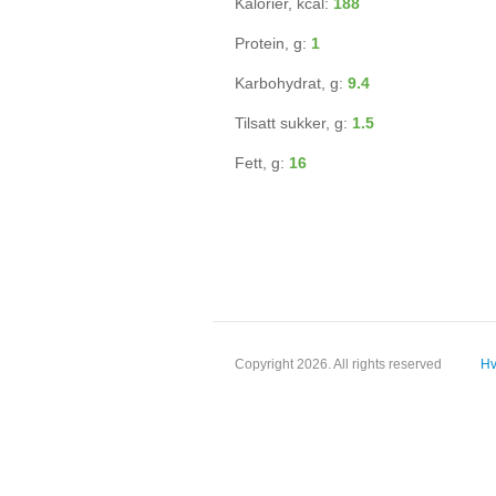
Kalorier, kcal:
188
Protein, g:
1
Karbohydrat, g:
9.4
Tilsatt sukker, g:
1.5
Fett, g:
16
Copyright 2026. All rights reserved
Hv