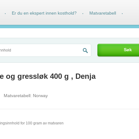
Er du en ekspert innen kosthold?
Matvaretabell
·
·
·
Søk
e og gressløk 400 g , Denja
Matvaretabell:
Norway
ingsinnhold for 100 gram av matvaren