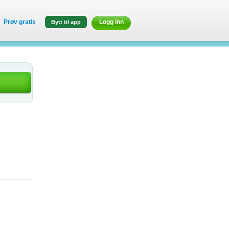
Prøv gratis
Logg inn
Bytt til app