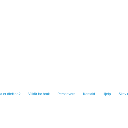
a er diett.no?
Vilkår for bruk
Personvern
Kontakt
Hjelp
Skriv 