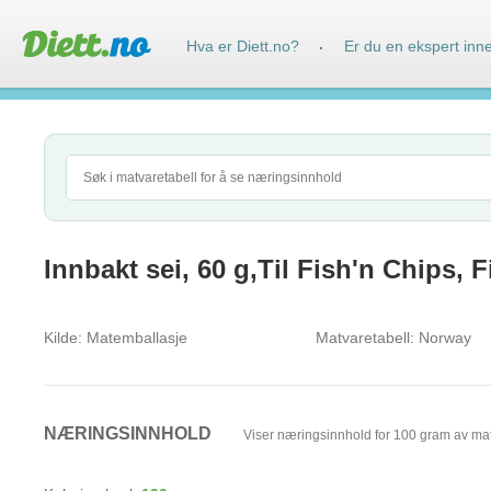
Hva er Diett.no?
Er du en ekspert inn
·
Innbakt sei, 60 g,Til Fish'n Chips, 
Kilde:
Matemballasje
Matvaretabell:
Norway
NÆRINGSINNHOLD
Viser næringsinnhold for 100 gram av ma