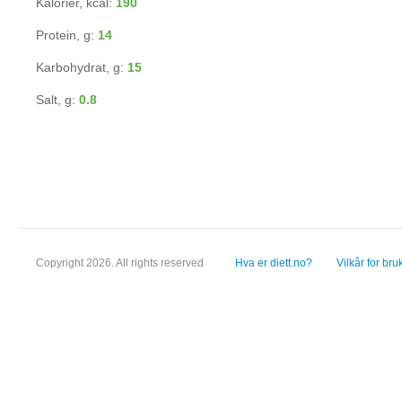
Kalorier, kcal:
190
Protein, g:
14
Karbohydrat, g:
15
Salt, g:
0.8
Copyright 2026. All rights reserved
Hva er diett.no?
Vilkår for bru