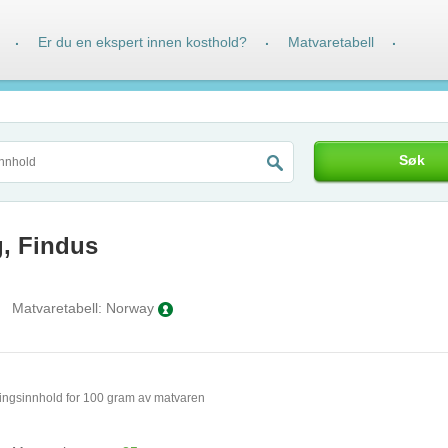
Er du en ekspert innen kosthold?
Matvaretabell
·
·
·
Søk
g, Findus
Matvaretabell:
Norway
ingsinnhold for 100 gram av matvaren