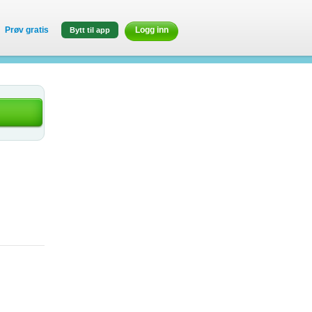
Prøv gratis
Logg inn
Bytt til app