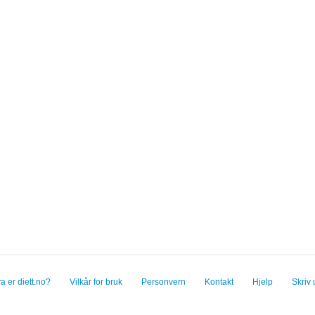
a er diett.no?
Vilkår for bruk
Personvern
Kontakt
Hjelp
Skriv 