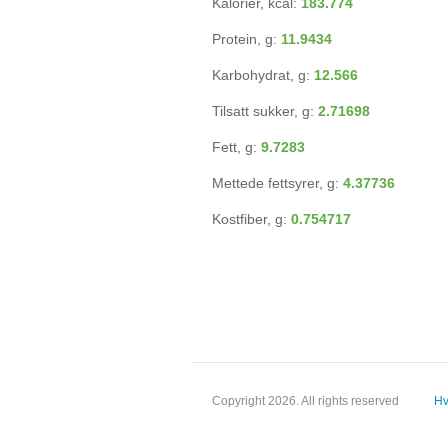
Kalorier, kcal:
183.774
Protein, g:
11.9434
Karbohydrat, g:
12.566
Tilsatt sukker, g:
2.71698
Fett, g:
9.7283
Mettede fettsyrer, g:
4.37736
Kostfiber, g:
0.754717
Copyright 2026. All rights reserved
Hv