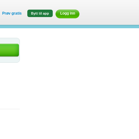
Prøv gratis
Logg inn
Bytt til app