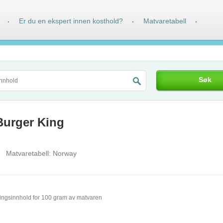
Er du en ekspert innen kosthold?
Matvaretabell
·
·
·
Søk
Burger King
Matvaretabell:
Norway
ingsinnhold for 100 gram av matvaren