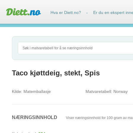
Hva er Diett.no?
Er du en ekspert inn
·
Taco kjøttdeig, stekt, Spis
Kilde:
Matemballasje
Matvaretabell:
Norway
NÆRINGSINNHOLD
Viser næringsinnhold for 100 gram av ma