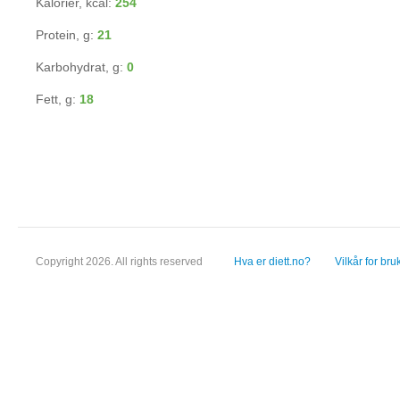
Kalorier, kcal:
254
Protein, g:
21
Karbohydrat, g:
0
Fett, g:
18
Copyright 2026. All rights reserved
Hva er diett.no?
Vilkår for bru