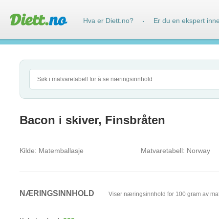
Hva er Diett.no?
Er du en ekspert inn
·
Bacon i skiver, Finsbråten
Kilde:
Matemballasje
Matvaretabell:
Norway
NÆRINGSINNHOLD
Viser næringsinnhold for 100 gram av ma