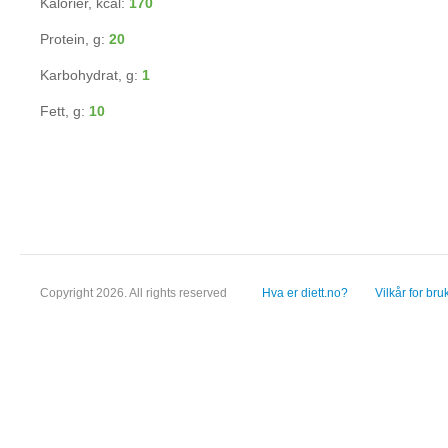
Kalorier, kcal:
170
Protein, g:
20
Karbohydrat, g:
1
Fett, g:
10
Copyright 2026. All rights reserved
Hva er diett.no?
Vilkår for bru