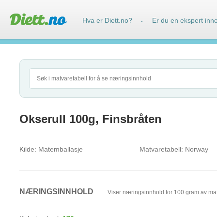
Hva er Diett.no?
Er du en ekspert inn
·
Okserull 100g, Finsbråten
Kilde:
Matemballasje
Matvaretabell:
Norway
NÆRINGSINNHOLD
Viser næringsinnhold for 100 gram av ma