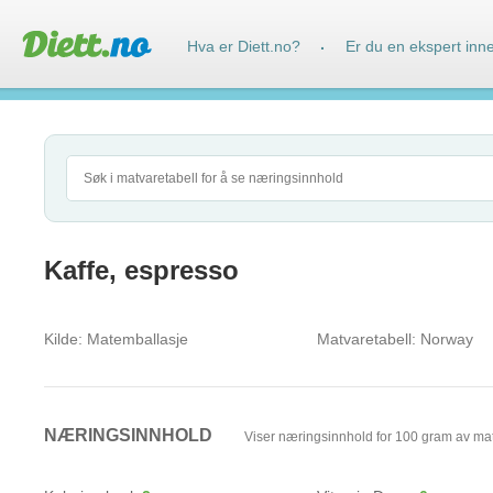
Hva er Diett.no?
Er du en ekspert inn
·
Kaffe, espresso
Kilde:
Matemballasje
Matvaretabell:
Norway
NÆRINGSINNHOLD
Viser næringsinnhold for 100 gram av ma