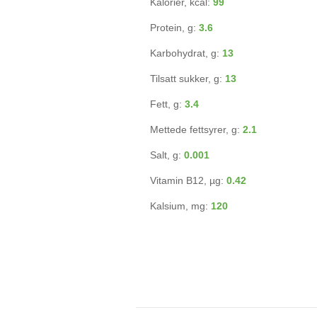
Kalorier, kcal:
99
Protein, g:
3.6
Karbohydrat, g:
13
Tilsatt sukker, g:
13
Fett, g:
3.4
Mettede fettsyrer, g:
2.1
Salt, g:
0.001
Vitamin B12, µg:
0.42
Kalsium, mg:
120