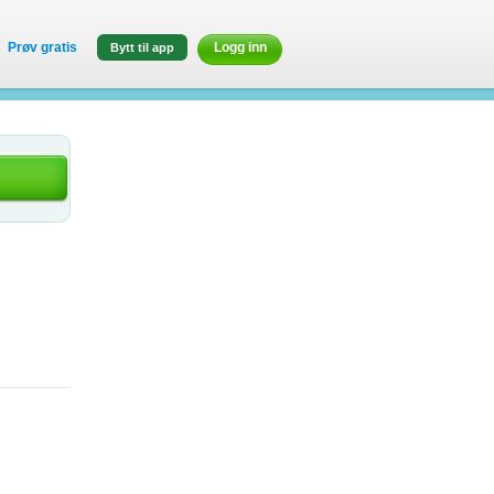
Prøv gratis
Logg inn
Bytt til app