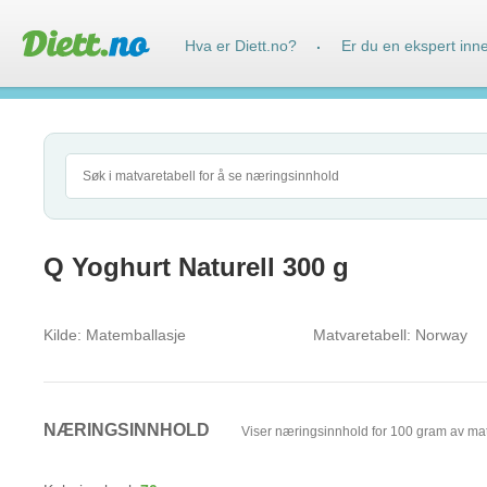
Hva er Diett.no?
Er du en ekspert inn
·
Q Yoghurt Naturell 300 g
Kilde:
Matemballasje
Matvaretabell:
Norway
NÆRINGSINNHOLD
Viser næringsinnhold for 100 gram av ma