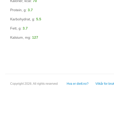
Kalorier, kcal:
70
Protein, g:
3.7
Karbohydrat, g:
5.5
Fett, g:
3.7
Kalsium, mg:
127
Copyright 2026. All rights reserved
Hva er diett.no?
Vilkår for bru