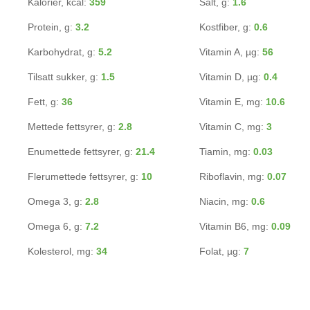
Kalorier, kcal:
359
Salt, g:
1.6
Protein, g:
3.2
Kostfiber, g:
0.6
Karbohydrat, g:
5.2
Vitamin A, µg:
56
Tilsatt sukker, g:
1.5
Vitamin D, µg:
0.4
Fett, g:
36
Vitamin E, mg:
10.6
Mettede fettsyrer, g:
2.8
Vitamin C, mg:
3
Enumettede fettsyrer, g:
21.4
Tiamin, mg:
0.03
Flerumettede fettsyrer, g:
10
Riboflavin, mg:
0.07
Omega 3, g:
2.8
Niacin, mg:
0.6
Omega 6, g:
7.2
Vitamin B6, mg:
0.09
Kolesterol, mg:
34
Folat, µg:
7