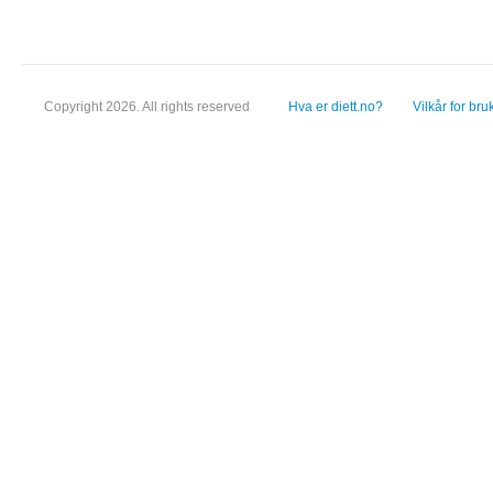
Copyright 2026. All rights reserved
Hva er diett.no?
Vilkår for bru