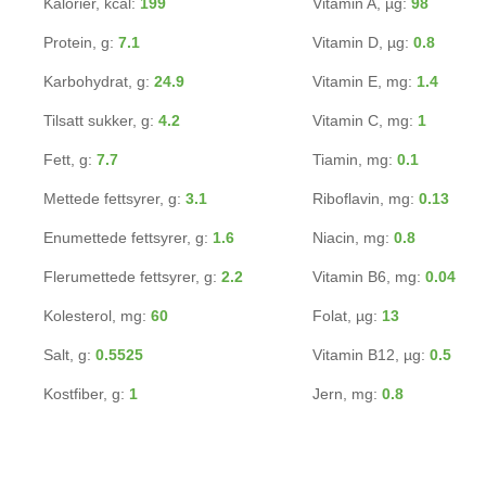
Kalorier, kcal:
199
Vitamin A, µg:
98
Protein, g:
7.1
Vitamin D, µg:
0.8
Karbohydrat, g:
24.9
Vitamin E, mg:
1.4
Tilsatt sukker, g:
4.2
Vitamin C, mg:
1
Fett, g:
7.7
Tiamin, mg:
0.1
Mettede fettsyrer, g:
3.1
Riboflavin, mg:
0.13
Enumettede fettsyrer, g:
1.6
Niacin, mg:
0.8
Flerumettede fettsyrer, g:
2.2
Vitamin B6, mg:
0.04
Kolesterol, mg:
60
Folat, µg:
13
Salt, g:
0.5525
Vitamin B12, µg:
0.5
Kostfiber, g:
1
Jern, mg:
0.8