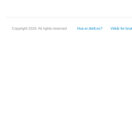
Copyright 2026. All rights reserved
Hva er diett.no?
Vilkår for bru