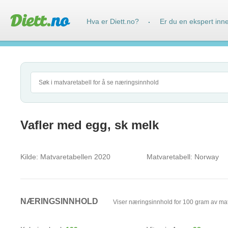
Hva er Diett.no?
Er du en ekspert inn
·
Vafler med egg, sk melk
Kilde:
Matvaretabellen 2020
Matvaretabell:
Norway
NÆRINGSINNHOLD
Viser næringsinnhold for 100 gram av ma