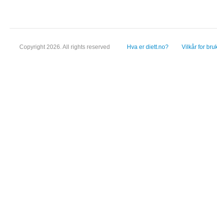
Copyright 2026. All rights reserved
Hva er diett.no?
Vilkår for bru