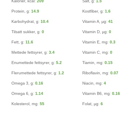
Kalorier, kcal:
209
Salt, g:
1.5
Protein, g:
14.9
Kostfiber, g:
1.6
Karbohydrat, g:
10.4
Vitamin A, µg:
41
Tilsatt sukker, g:
0
Vitamin D, µg:
0
Fett, g:
11.6
Vitamin E, mg:
0.3
Mettede fettsyrer, g:
3.4
Vitamin C, mg:
0
Enumettede fettsyrer, g:
5.2
Tiamin, mg:
0.15
Flerumettede fettsyrer, g:
1.2
Riboflavin, mg:
0.07
Omega 3, g:
0.16
Niacin, mg:
4
Omega 6, g:
1.14
Vitamin B6, mg:
0.16
Kolesterol, mg:
55
Folat, µg:
6