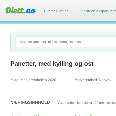
Hva er Diett.no?
Er du en ekspert inn
·
Panetter, med kylling og ost
Kilde:
Matvaretabellen 2020
Matvaretabell:
Norway
NÆRINGSINNHOLD
Viser næringsinnhold for 100 gram av ma