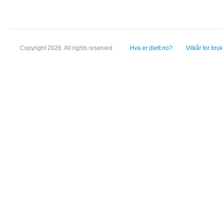
Copyright 2026. All rights reserved
Hva er diett.no?
Vilkår for bru