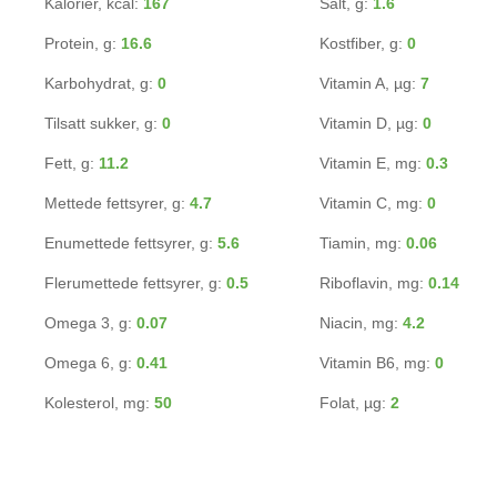
Kalorier, kcal:
167
Salt, g:
1.6
Protein, g:
16.6
Kostfiber, g:
0
Karbohydrat, g:
0
Vitamin A, µg:
7
Tilsatt sukker, g:
0
Vitamin D, µg:
0
Fett, g:
11.2
Vitamin E, mg:
0.3
Mettede fettsyrer, g:
4.7
Vitamin C, mg:
0
Enumettede fettsyrer, g:
5.6
Tiamin, mg:
0.06
Flerumettede fettsyrer, g:
0.5
Riboflavin, mg:
0.14
Omega 3, g:
0.07
Niacin, mg:
4.2
Omega 6, g:
0.41
Vitamin B6, mg:
0
Kolesterol, mg:
50
Folat, µg:
2