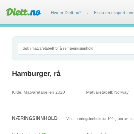
Hva er Diett.no?
Er du en ekspert inn
·
Hamburger, rå
Kilde:
Matvaretabellen 2020
Matvaretabell:
Norway
NÆRINGSINNHOLD
Viser næringsinnhold for 100 gram av ma