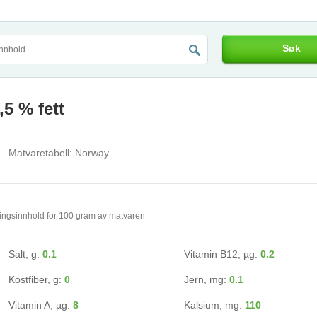
Søk
,5 % fett
Matvaretabell:
Norway
ingsinnhold for 100 gram av matvaren
Salt, g:
0.1
Vitamin B12, µg:
0.2
Kostfiber, g:
0
Jern, mg:
0.1
Vitamin A, µg:
8
Kalsium, mg:
110