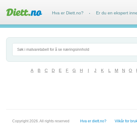
Hva er Diett.no?
Er du en ekspert inn
·
A
B
C
D
E
F
G
H
I
J
K
L
M
N
O
Copyright 2026. All rights reserved
Hva er diett.no?
Vilkår for bru