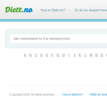
Hva er Diett.no?
Er du en ekspert inn
·
A
B
C
D
E
F
G
H
I
J
K
L
M
N
O
Copyright 2026. All rights reserved
Hva er diett.no?
Vilkår for bru