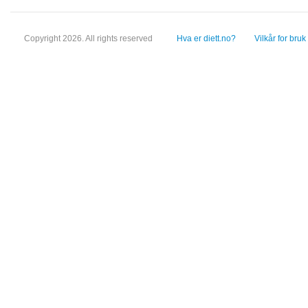
Copyright 2026. All rights reserved
Hva er diett.no?
Vilkår for bruk