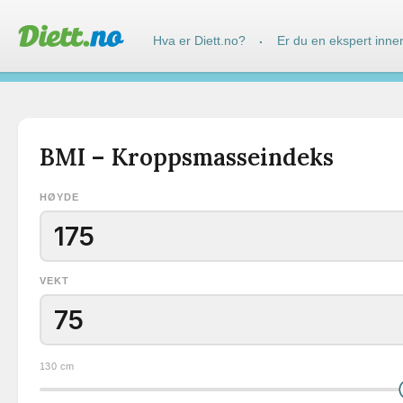
Hva er Diett.no?
Er du en ekspert inne
·
BMI – Kroppsmasseindeks
HØYDE
VEKT
130 cm