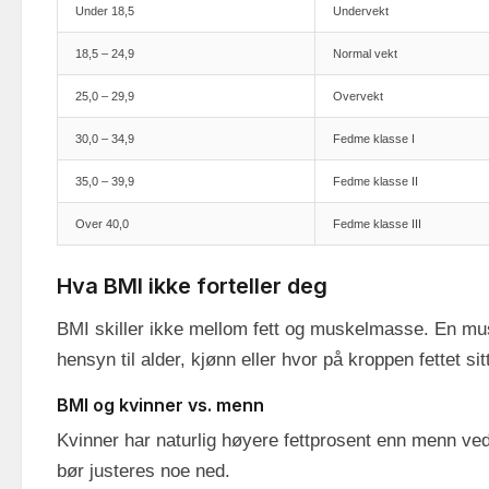
Under 18,5
Undervekt
18,5 – 24,9
Normal vekt
25,0 – 29,9
Overvekt
30,0 – 34,9
Fedme klasse I
35,0 – 39,9
Fedme klasse II
Over 40,0
Fedme klasse III
Hva BMI ikke forteller deg
BMI skiller ikke mellom fett og muskelmasse. En mus
hensyn til alder, kjønn eller hvor på kroppen fettet sit
BMI og kvinner vs. menn
Kvinner har naturlig høyere fettprosent enn menn v
bør justeres noe ned.