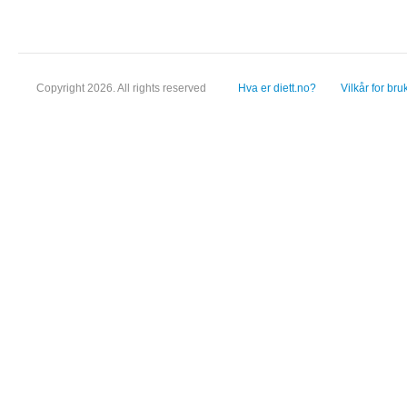
Copyright 2026. All rights reserved
Hva er diett.no?
Vilkår for bru