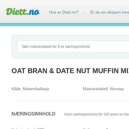
Hva er Diett.no?
Er du en ekspert inn
·
OAT BRAN & DATE NUT MUFFIN MIX,
Kilde:
Matemballasje
Matvaretabell:
Norway
NÆRINGSINNHOLD
Viser næringsinnhold for 100 gram av ma