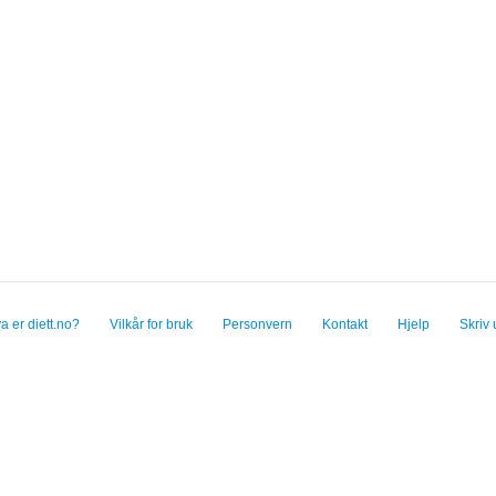
a er diett.no?
Vilkår for bruk
Personvern
Kontakt
Hjelp
Skriv 