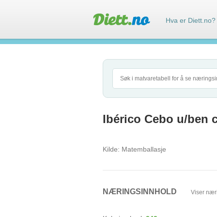
Hva er Diett.no?
Ibérico Cebo u/ben ca
Kilde:
Matemballasje
NÆRINGSINNHOLD
Viser nær