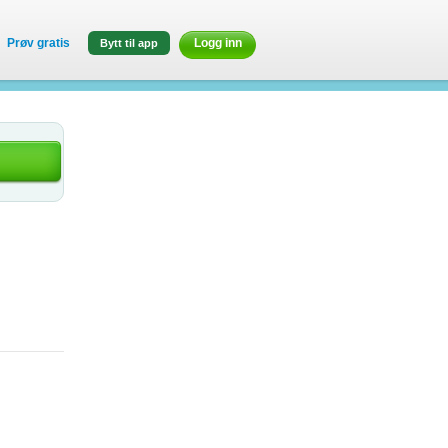
Prøv gratis
Logg inn
Bytt til app