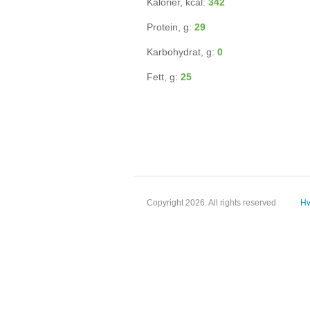
Kalorier, kcal:
342
Protein, g:
29
Karbohydrat, g:
0
Fett, g:
25
Copyright 2026. All rights reserved
Hv