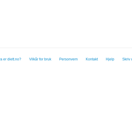
a er diett.no?
Vilkår for bruk
Personvern
Kontakt
Hjelp
Skriv 