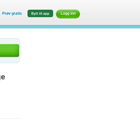
Prøv gratis
Logg inn
Bytt til app
ge