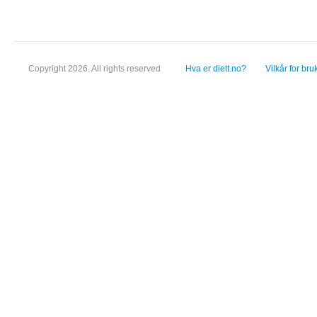
Copyright 2026. All rights reserved
Hva er diett.no?
Vilkår for bru