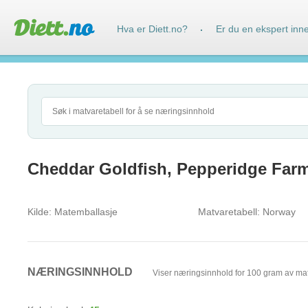
Hva er Diett.no?
Er du en ekspert inn
·
Cheddar Goldfish, Pepperidge Far
Kilde:
Matemballasje
Matvaretabell:
Norway
NÆRINGSINNHOLD
Viser næringsinnhold for 100 gram av ma