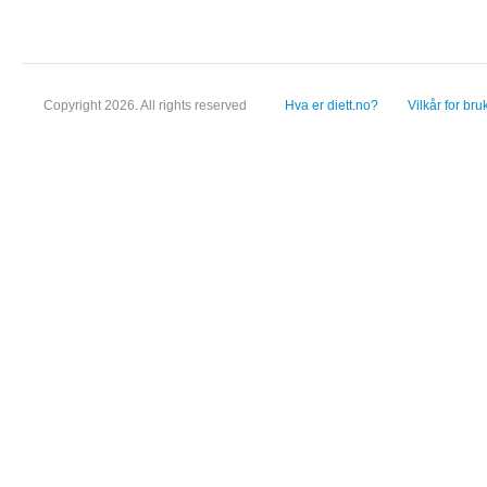
Copyright 2026. All rights reserved
Hva er diett.no?
Vilkår for bru