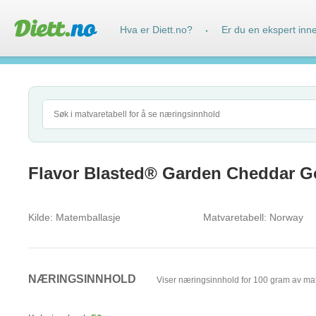
Hva er Diett.no?
Er du en ekspert inn
·
Flavor Blasted® Garden Cheddar G
Kilde:
Matemballasje
Matvaretabell:
Norway
NÆRINGSINNHOLD
Viser næringsinnhold for 100 gram av ma