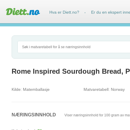
Hva er Diett.no?
Er du en ekspert inn
·
Rome Inspired Sourdough Bread, 
Kilde:
Matemballasje
Matvaretabell:
Norway
NÆRINGSINNHOLD
Viser næringsinnhold for 100 gram av ma