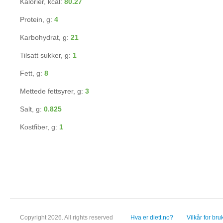
Kalorier, kcal:
80.27
Protein, g:
4
Karbohydrat, g:
21
Tilsatt sukker, g:
1
Fett, g:
8
Mettede fettsyrer, g:
3
Salt, g:
0.825
Kostfiber, g:
1
Copyright 2026. All rights reserved
Hva er diett.no?
Vilkår for bru