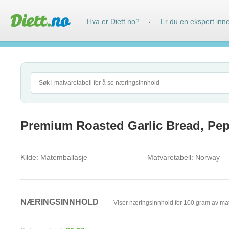
Hva er Diett.no?
Er du en ekspert inn
·
Premium Roasted Garlic Bread, Pe
Kilde:
Matemballasje
Matvaretabell:
Norway
NÆRINGSINNHOLD
Viser næringsinnhold for 100 gram av ma