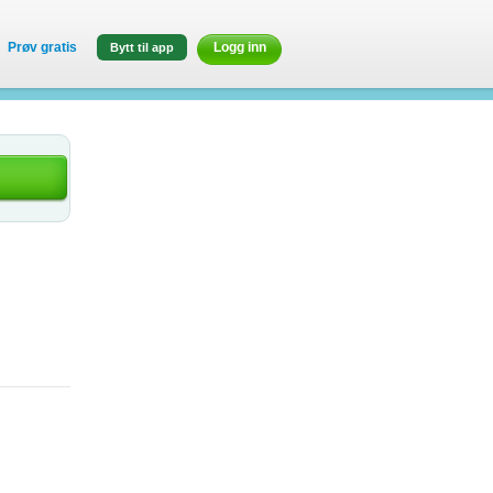
Prøv gratis
Logg inn
Bytt til app