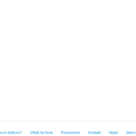
a er diett.no?
Vilkår for bruk
Personvern
Kontakt
Hjelp
Skriv 