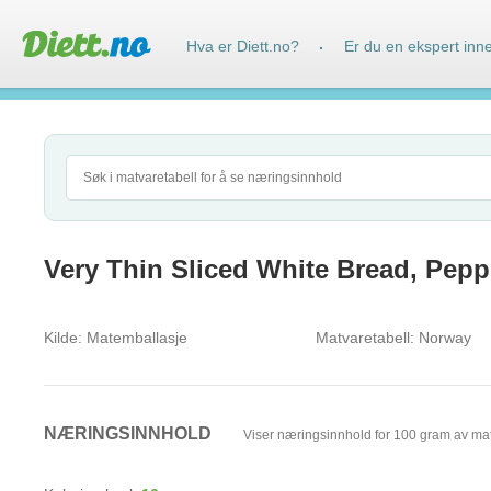
Hva er Diett.no?
Er du en ekspert inn
·
Very Thin Sliced White Bread, Pep
Kilde:
Matemballasje
Matvaretabell:
Norway
NÆRINGSINNHOLD
Viser næringsinnhold for 100 gram av ma