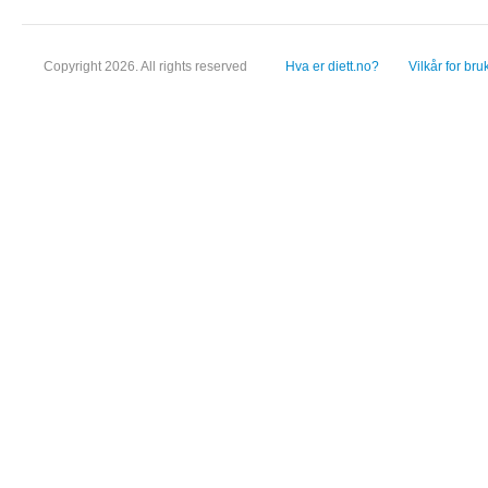
Copyright 2026. All rights reserved
Hva er diett.no?
Vilkår for bru