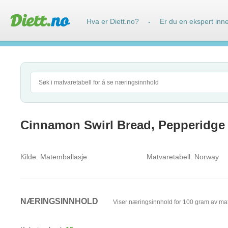
Hva er Diett.no?
Er du en ekspert inn
·
Cinnamon Swirl Bread, Pepperidge
Kilde:
Matemballasje
Matvaretabell:
Norway
NÆRINGSINNHOLD
Viser næringsinnhold for 100 gram av ma