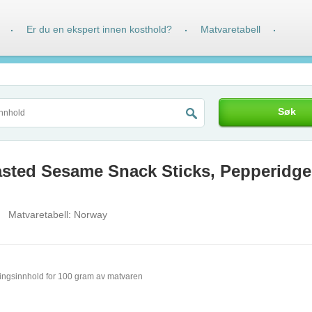
Er du en ekspert innen kosthold?
Matvaretabell
·
·
·
Søk
asted Sesame Snack Sticks, Pepperidg
Matvaretabell:
Norway
ingsinnhold for 100 gram av matvaren