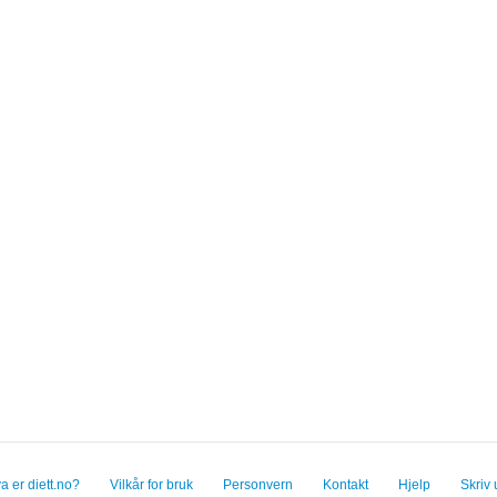
a er diett.no?
Vilkår for bruk
Personvern
Kontakt
Hjelp
Skriv 