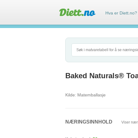
Hva er Diett.no?
Baked Naturals® To
Kilde:
Matemballasje
NÆRINGSINNHOLD
Viser nær