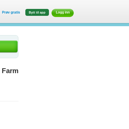
Prøv gratis
Logg inn
Bytt til app
e Farm