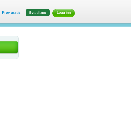
Prøv gratis
Logg inn
Bytt til app