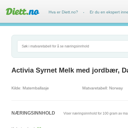
Hva er Diett.no?
Er du en ekspert inn
·
Activia Syrnet Melk med jordbær, 
Kilde:
Matemballasje
Matvaretabell:
Norway
NÆRINGSINNHOLD
Viser næringsinnhold for 100 gram av ma