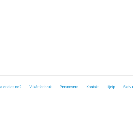
a er diett.no?
Vilkår for bruk
Personvern
Kontakt
Hjelp
Skriv 