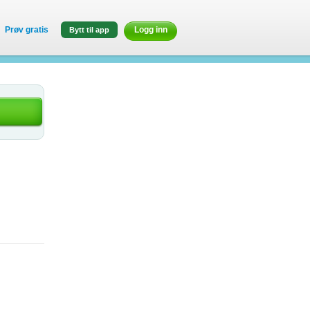
Prøv gratis
Logg inn
Bytt til app