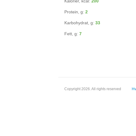
Kalorier, kcal:
200
Protein, g:
2
Karbohydrat, g:
33
Fett, g:
7
Copyright 2026. All rights reserved
Hv