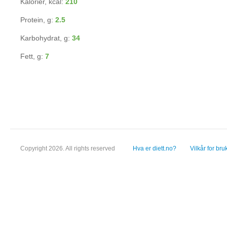
Kalorier, kcal:
210
Protein, g:
2.5
Karbohydrat, g:
34
Fett, g:
7
Copyright 2026. All rights reserved
Hva er diett.no?
Vilkår for bru