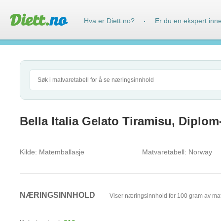
Hva er Diett.no?
Er du en ekspert inn
·
Bella Italia Gelato Tiramisu, Diplom
Kilde:
Matemballasje
Matvaretabell:
Norway
NÆRINGSINNHOLD
Viser næringsinnhold for 100 gram av ma