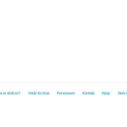
a er diett.no?
Vilkår for bruk
Personvern
Kontakt
Hjelp
Skriv 