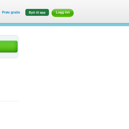
Prøv gratis
Logg inn
Bytt til app