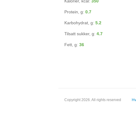
Kalorier, kcal:
350
Protein, g:
0.7
Karbohydrat, g:
5.2
Tilsatt sukker, g:
4.7
Fett, g:
36
Copyright 2026. All rights reserved
Hv