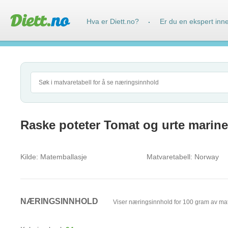
Hva er Diett.no?
Er du en ekspert inn
·
Raske poteter Tomat og urte mariner
Kilde:
Matemballasje
Matvaretabell:
Norway
NÆRINGSINNHOLD
Viser næringsinnhold for 100 gram av ma