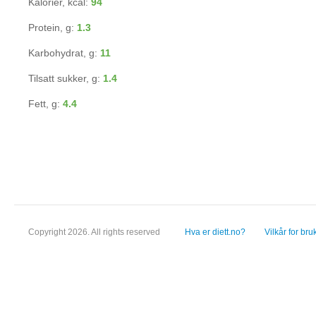
Kalorier, kcal:
94
Protein, g:
1.3
Karbohydrat, g:
11
Tilsatt sukker, g:
1.4
Fett, g:
4.4
Copyright 2026. All rights reserved
Hva er diett.no?
Vilkår for bru