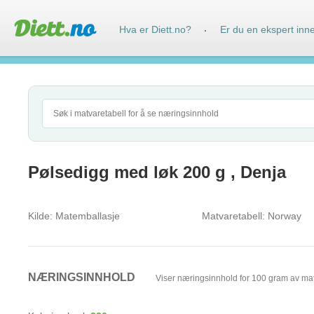
Hva er Diett.no?
Er du en ekspert inn
·
Pølsedigg med løk 200 g , Denja
Kilde:
Matemballasje
Matvaretabell:
Norway
NÆRINGSINNHOLD
Viser næringsinnhold for 100 gram av ma