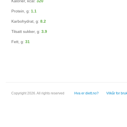
Kalorier, kcal:
320
Protein, g:
1.1
Karbohydrat, g:
8.2
Tilsatt sukker, g:
3.9
Fett, g:
31
Copyright 2026. All rights reserved
Hva er diett.no?
Vilkår for bru