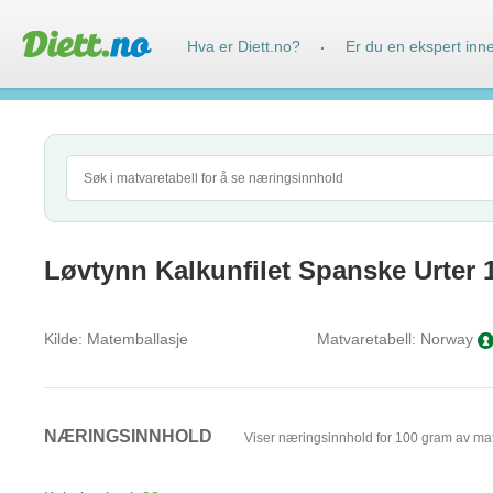
Hva er Diett.no?
Er du en ekspert inn
·
Løvtynn Kalkunfilet Spanske Urter 
Kilde:
Matemballasje
Matvaretabell:
Norway
NÆRINGSINNHOLD
Viser næringsinnhold for 100 gram av ma