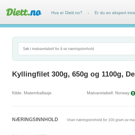
Hva er Diett.no?
Er du en ekspert inn
·
Kyllingfilet 300g, 650g og 1100g, D
Kilde:
Matemballasje
Matvaretabell:
Norway
NÆRINGSINNHOLD
Viser næringsinnhold for 100 gram av ma