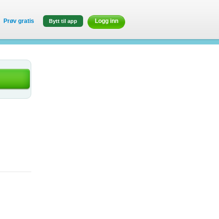
Prøv gratis
Logg inn
Bytt til app