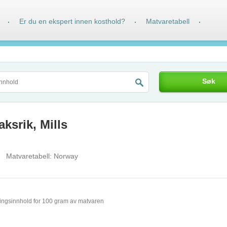
Er du en ekspert innen kosthold?
Matvaretabell
·
·
·
Søk
ksrik, Mills
Matvaretabell:
Norway
ingsinnhold for 100 gram av matvaren