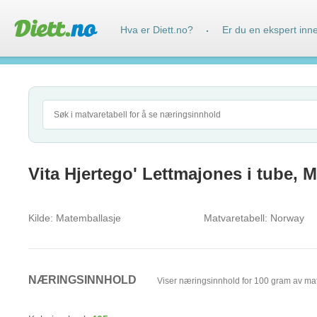
Hva er Diett.no?
Er du en ekspert inn
·
Vita Hjertego' Lettmajones i tube, M
Kilde:
Matemballasje
Matvaretabell:
Norway
NÆRINGSINNHOLD
Viser næringsinnhold for 100 gram av ma