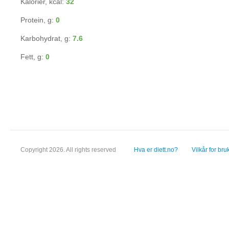
Kalorier, kcal:
32
Protein, g:
0
Karbohydrat, g:
7.6
Fett, g:
0
Copyright 2026. All rights reserved
Hva er diett.no?
Vilkår for bru