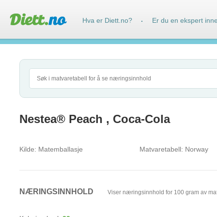
Hva er Diett.no?
Er du en ekspert inn
·
Nestea® Peach , Coca-Cola
Kilde:
Matemballasje
Matvaretabell:
Norway
NÆRINGSINNHOLD
Viser næringsinnhold for 100 gram av ma