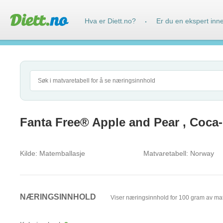
Hva er Diett.no?
Er du en ekspert inn
·
Fanta Free® Apple and Pear , Coca
Kilde:
Matemballasje
Matvaretabell:
Norway
NÆRINGSINNHOLD
Viser næringsinnhold for 100 gram av ma