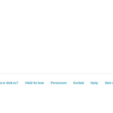
a er diett.no?
Vilkår for bruk
Personvern
Kontakt
Hjelp
Skriv 