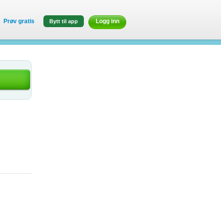
Prøv gratis
Logg inn
Bytt til app