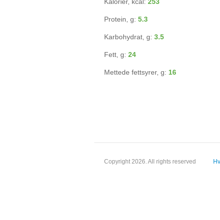
Kalorier, kcal:
253
Protein, g:
5.3
Karbohydrat, g:
3.5
Fett, g:
24
Mettede fettsyrer, g:
16
Copyright 2026. All rights reserved
Hv